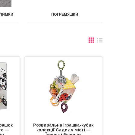
ИЛИМКИ
ПОГРЕМУШКИ
грашок
Розвивальна іграшка-кубик
го —
колекції Садик у місті —
ія
Їжачок і бурячок