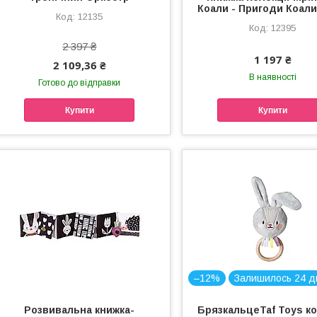
Коали - Пригоди Коали
12135
12395
2 397 ₴
1 197 ₴
2 109,36 ₴
В наявності
Готово до відправки
Купити
Купити
–12%
Залишилось 24 д
Розвивальна книжка-
БрязкальцеTaf Toys ко