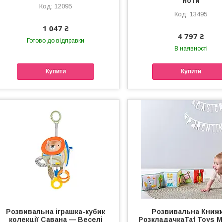
ноти
12095
13495
1 047 ₴
4 797 ₴
Готово до відправки
В наявності
Купити
Купити
Розвивальна іграшка-кубик
Розвивальна Книжк
колекції Савана — Веселі
РозкладачкаTaf Toys 