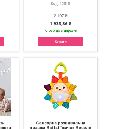
12515
2 197 ₴
1 933,36 ₴
Готово до відправки
Купити
а-
Сенсорна розвивальна
Мишки-
іграшка Battat їжачок Веселе