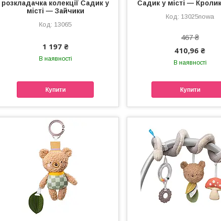
розкладачка колекції Садик у
Садик у місті — Кролик
місті — Зайчики
13025nowa
13065
467 ₴
1 197 ₴
410,96 ₴
В наявності
В наявності
Купити
Купити