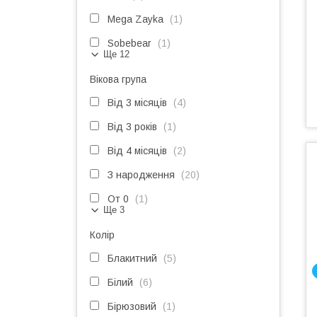
Mega Zayka
1
Sobebear
1
Ще 12
Вікова група
Від 3 місяців
4
Від 3 років
1
Від 4 місяців
2
З народження
20
От 0
1
Ще 3
Колір
Блакитний
5
Білий
6
Бірюзовий
1