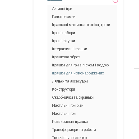
Активні ігри
Головоломки
Іграшкові машинки, техніка, треки
Ігрові набори
Ігрові фігурки
Інтерактивні іграшки
Іграшкова зброя
Іграшки для гри з піском і водою
Іграшки для новонароджених
Ляльки та аксесуари
Конструктори
Скарбнички та скриньки
Настільні ігри різні
Настільні ігри
Розвивальні іграшки
Трансформери та роботи
Творчість і розвиток