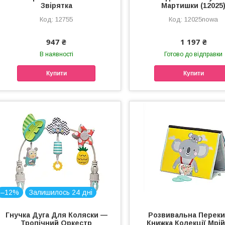
Звірятка
Мартишки (12025
12755
12025nowa
947 ₴
1 197 ₴
В наявності
Готово до відправки
Купити
Купити
–12%
Залишилось 24 дні
Гнучка Дуга Для Коляски —
Розвивальна Перек
Тропічний Оркестр
Книжка Колекції Мрій