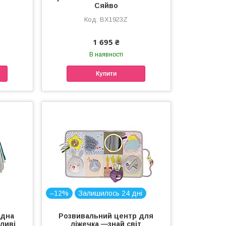
)
Сяйво
BX1923Z
1 695 ₴
В наявності
Купити
–12%
Залишилось 24 дні
идна
Розвивальний центр для
ливі
ліжечка —знай світ