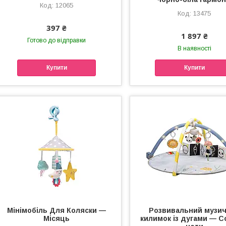
12065
13475
397 ₴
1 897 ₴
Готово до відправки
В наявності
Купити
Купити
Мінімобіль Для Коляски —
Розвивальний музи
Місяць
килимок із дугами — С