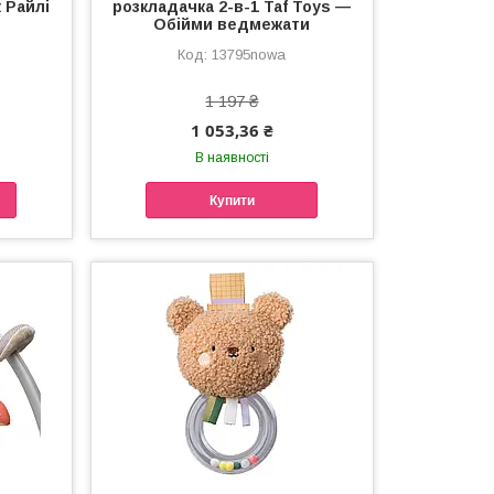
 Райлі
розкладачка 2-в-1 Taf Toys —
Обійми ведмежати
13795nowa
1 197 ₴
1 053,36 ₴
В наявності
Купити