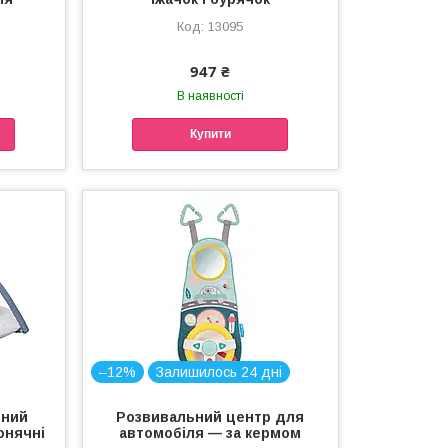
13095
947 ₴
В наявності
Купити
–12%
Залишилось 24 дні
чний
Розвивальний центр для
онячні
автомобіля — за кермом