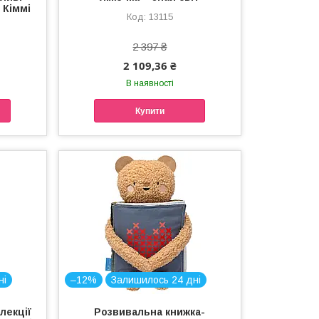
 Кіммі
13115
2 397 ₴
2 109,36 ₴
В наявності
Купити
ні
–12%
Залишилось 24 дні
лекції
Розвивальна книжка-