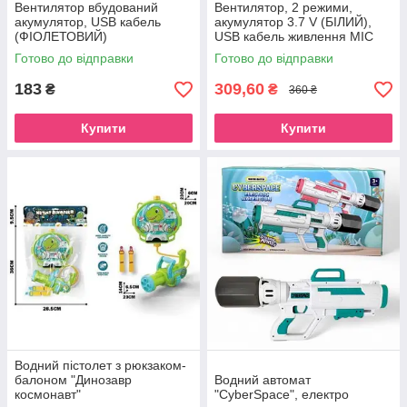
Вентилятор вбудований
Вентилятор, 2 режими,
акумулятор, USB кабель
акумулятор 3.7 V (БІЛИЙ),
(ФІОЛЕТОВИЙ)
USB кабель живлення MIC
(ZB083)
Готово до відправки
Готово до відправки
183
309,60
₴
₴
360 ₴
Купити
Купити
Водний пістолет з рюкзаком-
балоном "Динозавр
Водний автомат
космонавт"
"CyberSpace", електро