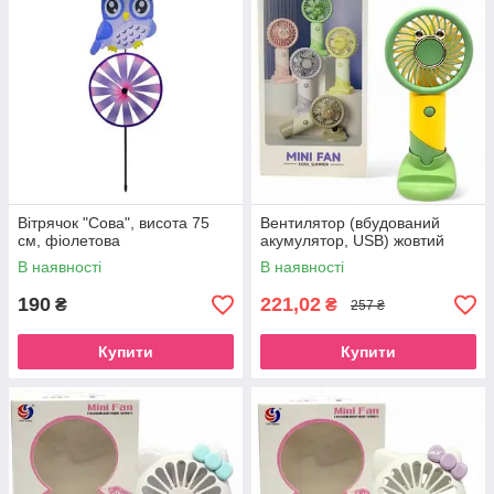
Вітрячок "Сова", висота 75
Вентилятор (вбудований
см, фіолетова
акумулятор, USB) жовтий
В наявності
В наявності
190
221,02
₴
₴
257 ₴
Купити
Купити