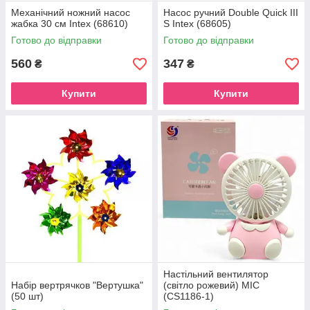
Механічний ножний насос
Насос ручний Double Quick III
жабка 30 см Intex (68610)
S Intex (68605)
Готово до відправки
Готово до відправки
560
347
₴
₴
Купити
Купити
Настільний вентилятор
Набір вертрячков "Вертушка"
(світло рожевий) MIC
(50 шт)
(CS1186-1)