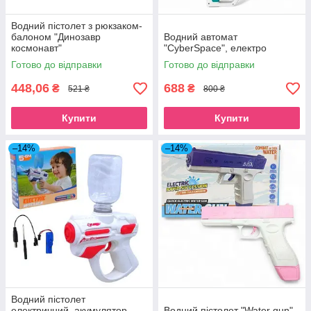
Водний пістолет з рюкзаком-
балоном "Динозавр
Водний автомат
космонавт"
"CyberSpace", електро
Готово до відправки
Готово до відправки
448,06
688
₴
₴
521 ₴
800 ₴
Купити
Купити
–14%
–14%
Водний пістолет
електричний, акумулятор
Водний пістолет "Water gun",