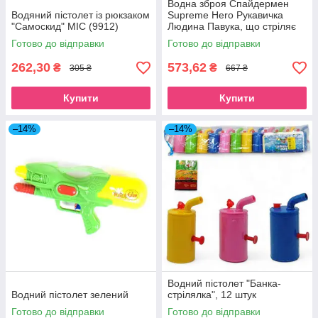
Водна зброя Спайдермен
Водяний пістолет із рюкзаком
Supreme Hero Рукавичка
"Самоскид" MIC (9912)
Людина Павука, що стріляє
водою YF 1711-7 (48) Star
Готово до відправки
Готово до відправки
Toys (YF1711-7)
262,30
573,62
₴
₴
305 ₴
667 ₴
Купити
Купити
–14%
–14%
Водний пістолет "Банка-
Водний пістолет зелений
стрілялка", 12 штук
Готово до відправки
Готово до відправки