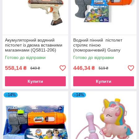
Акумуляторний водяний
Водний пінний пістолет
пістолет із двома вставними
стріляє піною
магазинами (QS811-206)
(поморанчевий) Guany
(F9109-3)
Готово до відправки
Готово до відправки
558,14
446,34
₴
₴
649 ₴
519 ₴
Купити
Купити
–14%
–14%