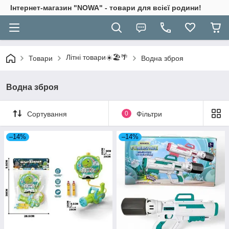
Інтернет-магазин "NOWA" - товари для всієї родини!
Літні товари☀️🏖️🌴
Товари
Водна зброя
Водна зброя
Сортування
0
Фільтри
–14%
–14%