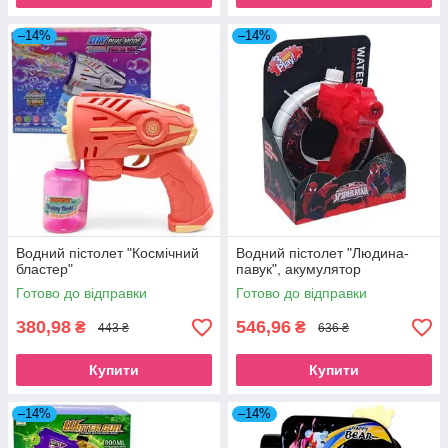
–14%
–14%
Водний пістолет "Космічний
Водний пістолет "Людина-
бластер"
павук", акумулятор
Готово до відправки
Готово до відправки
380,98
546,96
₴
₴
443 ₴
636 ₴
Купити
Купити
–14%
–14%