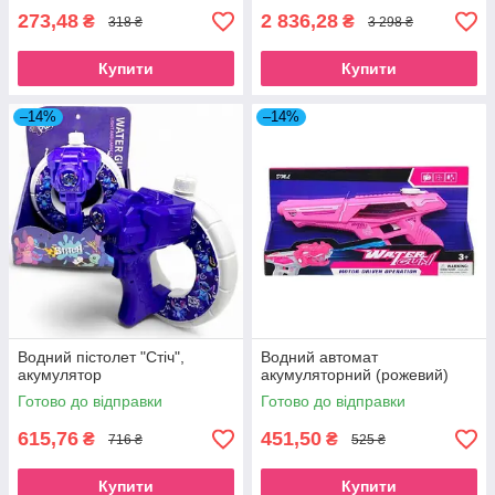
273,48
2 836,28
₴
₴
318 ₴
3 298 ₴
Купити
Купити
–14%
–14%
Водний пістолет "Стіч",
Водний автомат
акумулятор
акумуляторний (рожевий)
Готово до відправки
Готово до відправки
615,76
451,50
₴
₴
716 ₴
525 ₴
Купити
Купити