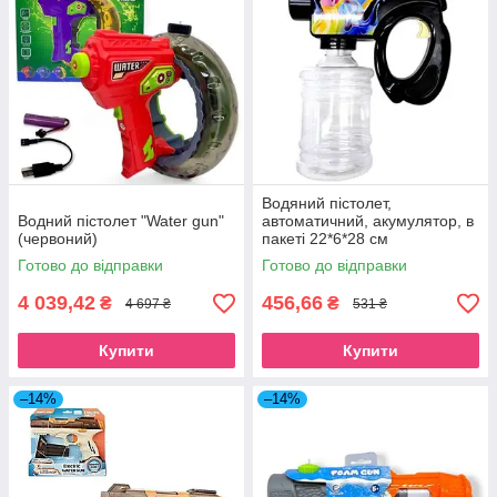
Водяний пістолет,
Водний пістолет "Water gun"
автоматичний, акумулятор, в
(червоний)
пакеті 22*6*28 см
Готово до відправки
Готово до відправки
4 039,42
456,66
₴
₴
4 697 ₴
531 ₴
Купити
Купити
–14%
–14%