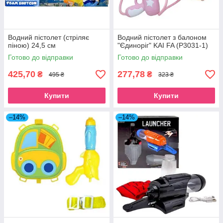
Водний пістолет (стріляє
Водний пістолет з балоном
піною) 24,5 см
"Єдиноріг" KAI FA (P3031-1)
Готово до відправки
Готово до відправки
425,70
277,78
₴
₴
495 ₴
323 ₴
Купити
Купити
–14%
–14%