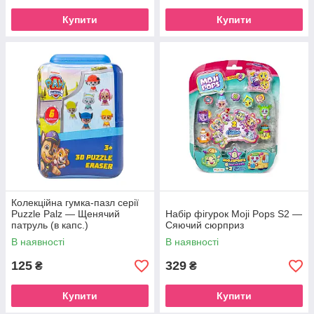
Купити
Купити
Колекційна гумка-пазл серії
Puzzle Palz — Щенячий
Набір фігурок Moji Pops S2 —
патруль (в капс.)
Сяючий сюрприз
В наявності
В наявності
125
329
₴
₴
Купити
Купити