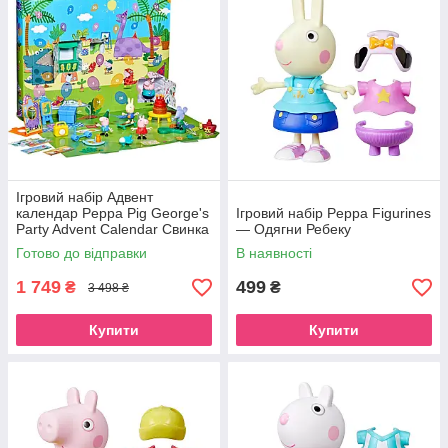
Ігровий набір Адвент
календар Peppa Pig George's
Ігровий набір Peppa Figurines
Party Advent Calendar Свинка
— Одягни Ребеку
Пеппа День Народження
Готово до відправки
В наявності
Джорджа
1 749
499
₴
₴
3 498 ₴
Купити
Купити