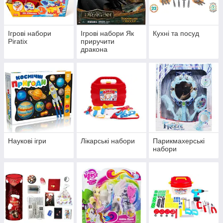
Ігрові набори
Ігрові набори Як
Кухні та посуд
Piratix
приручити
дракона
(Dreamworks How
to Train your
Dragon)
Наукові ігри
Лікарські набори
Парикмахерські
набори