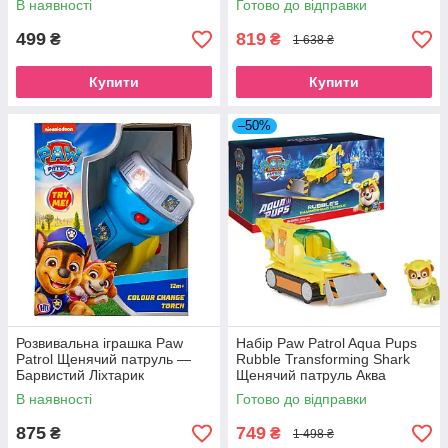
В наявності
Готово до відправки
499
819
₴
₴
1 638 ₴
Купити
Купити
–50%
Розвивальна іграшка Paw
Набір Paw Patrol Aqua Pups
Patrol Щенячий патруль —
Rubble Transforming Shark
Барвистий Ліхтарик
Щенячий патруль Аква
(1500034)
машина трансформер Акула
В наявності
Готово до відправки
Здоровань (6066418)
875
749
₴
₴
1 498 ₴