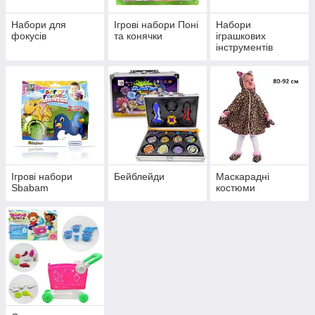
Набори для
Ігрові набори Поні
Набори
фокусів
та конячки
іграшкових
інструментів
Ігрові набори
Бейблейди
Маскарадні
Sbabam
костюми