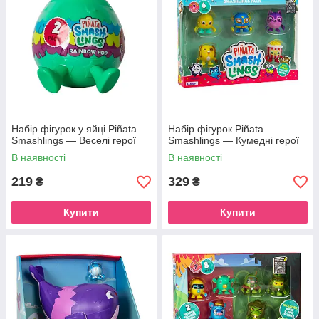
Набір фігурок у яйці Piñata
Набір фігурок Piñata
Smashlings — Веселі герої
Smashlings — Кумедні герої
В наявності
В наявності
219
329
₴
₴
Купити
Купити