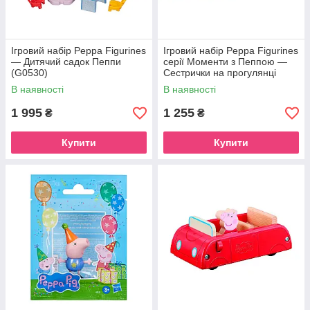
Ігровий набір Peppa Figurines
Ігровий набір Peppa Figurines
— Дитячий садок Пеппи
серії Моменти з Пеппою —
(G0530)
Сестрички на прогулянці
(G0528)
В наявності
В наявності
1 995
1 255
₴
₴
Купити
Купити