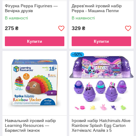
Фігурка Peppa Figurines —
Дерев'яний ігровий набір
Вечірка друзів
Peppa - Машина Пеппи
В наявності
В наявності
275
329
₴
₴
Купити
Купити
–50%
Навчальний ігровий набір
Ігровий набір Hatchimals Alive
Learning Resources —
Rainbow Splash Egg Carton
Барвистий їжачок
Хетчімалс Алайв з 5
мініфігурками (6072615)