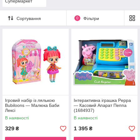
Супермаркет
Сортування
0
Фільтри
Ігровий набір із лялькою
Інтерактивна іграшка Peppa
Bubiloons — Малюка Баби
— Касовий Апарат Пеппа
Лексі
(1684937)
В наявності
В наявності
329
1 395
₴
₴