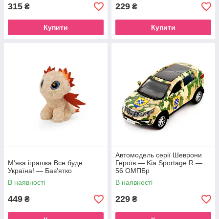
315
229
₴
₴
Купити
Купити
Автомодель серії Шеврони
М'яка іграшка Все буде
Героїв — Kia Sportage R —
Україна! — Бав'ятко
56 ОМПБр
В наявності
В наявності
449
229
₴
₴