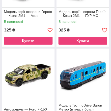
Модель серії шеврони Героїв
Модель серії шеврони Героїв
— Козак 2М1 — Азов
— Козак 2М1 — ГУР МО
В наявності
В наявності
325
325
₴
₴
Купити
Купити
Модель TechnoDrive Вагон
Автомодель — Ford F-150
Метро (в пласт. боксі)