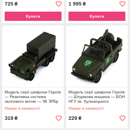
725
1 995
₴
₴
Купити
Купити
Модель серії шеврони Героїв
Модель серії шеврони Героїв
— Реактивна система
— Штурмова машина — БОН
залпового вогню — 96 ЗРБр
НГУ їм. Кульчицького
Немає в наявності
Немає в наявності
319
229
₴
₴