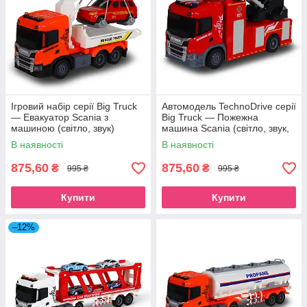
Ігровий набір серії Big Truck
Автомодель TechnoDrive серії
— Евакуатор Scania з
Big Truck — Пожежна
машиною (світло, звук)
машина Scania (світло, звук,
розбризкування води)
В наявності
В наявності
(6407KS)
875,60
875,60
₴
₴
995 ₴
995 ₴
Купити
Купити
–12%