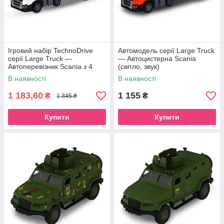
Ігровий набір TechnoDrive
Автомодель серії Large Truck
серії Large Truck —
— Автоцистерна Scania
Автоперевізник Scania з 4
(світло, звук)
машинками (світло, звук)
В наявності
В наявності
(6414KS)
1 183,60
1 155
₴
₴
1 345 ₴
Купити
Купити