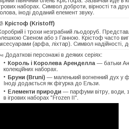
Вірний північний олень Крістофа. Зазвичай йде в 
ігрових наборах. Символ доброти, вірності та дру
голова, іноді доданий елемент звуку.
🧊
Крістоф (Kristoff)
Хоробрий і трохи незграбний льодоруб. Представле
олешкою Свеном або з Ганною. Крістоф часто виг
аксесуарами (арфа, ліхтар). Символ надійності, д
🌬️ Додаткові персонажі в деяких серіях:
Король і Королева Аренделла
— батьки Ан
колекційних наборах.
Бруни (Bruni)
— маленький вогненний дух у фо
Іноді додається як фігурка до Ельзи.
Елементи природи
— парфуми вітру, води, з
в ігрових наборах "Frozen II".