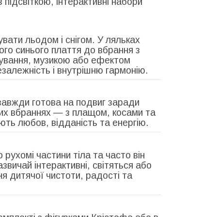
з підсвіткою, інтерактивні набори
вати льодом і снігом. У ляльках
ого синього плаття до вбрання з
ічування, музикою або ефектом
езалежність і внутрішню гармонію.
завжди готова на подвиг заради
лих вбраннях — з плащом, косами та
ть любов, відданість та енергію.
 рухомі частини тіла та часто він
звичай інтерактивні, світяться або
я дитячої чистоти, радості та