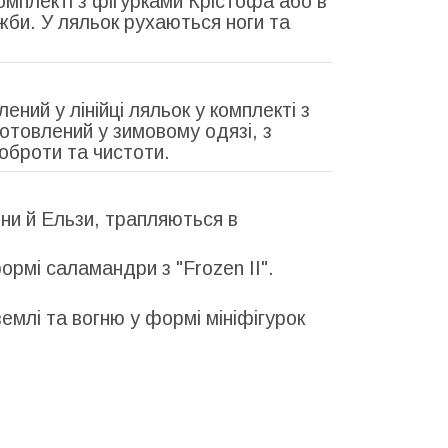
комплекті з фігурками Крістофа або в
жби. У ляльок рухаються ноги та
ний у лінійці ляльок у комплекті з
отовлений у зимовому одязі, з
оброти та чистоти.
ни й Ельзи, трапляються в
рмі саламандри з "Frozen II".
емлі та вогню у формі мініфігурок