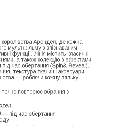
о королівства Арендел, де кожна
ого мультфільму з впізнаваним
вні функції. Лінія містить класичні
існями, а також колекцію з ефектами
під час обертання (Spin& Reveal).
ччя, текстура тканин і аксесуари
нства — роблячи кожну ляльку
г точно повторює вбрання з
ozen
.
l
— під час обертання
оду.