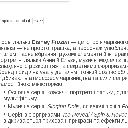
Ігрові ляльки
Disney
Frozen
— це історія чарівног
лялька — не просто іграшка, а персонаж улюблен
стилем: гарне вбрання, рухомі елементи й інтеракти
портретні ляльки Анни й Ельзи, музичні моделі з п
«льодяного розкриття» та секретними сюрпризами 
Бренд приділяє увагу деталям: тонкий розпис обли
відбивають атмосферу чарівництва та сили сепри
самостійною мініісторією.
Основна серія: класичні портретні ляльки, одя
мультфільму.
Музична серія:
Singing Dolls
, співаючі пісні з
Fr
Серія із сюрпризами:
Ice Reveal / Spin & Revea
відкриваються приховані прикраси та ефекти ль