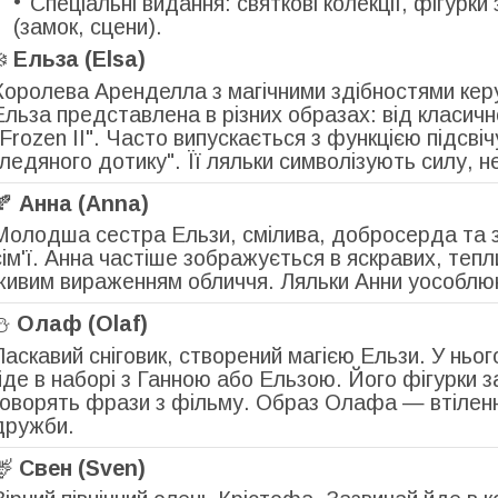
Спеціальні видання: святкові колекції, фігурки 
(замок, сцени).
❄️
Ельза (Elsa)
Королева Аренделла з магічними здібностями керу
Ельза представлена в різних образах: від класичн
"Frozen II". Часто випускається з функцією підсв
"ледяного дотику". Її ляльки символізують силу, н
🍂
Анна (Anna)
Молодша сестра Ельзи, смілива, добросерда та 
сім'ї. Анна частіше зображується в яскравих, теп
живим вираженням обличчя. Ляльки Анни уособлюю
⛄
Олаф (Olaf)
Ласкавий сніговик, створений магією Ельзи. У нього
йде в наборі з Ганною або Ельзою. Його фігурки за
говорять фрази з фільму. Образ Олафа — втіленн
дружби.
🦌
Свен (Sven)