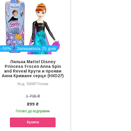
–50%
Залишилось 25 днів
Лялька Mattel Disney
Princess Frozen Anna Spin
and Reveal Крути и прояви
Анна Крижане серце (HXD27)
500877nowa
1 798 ₴
899 ₴
Готово до відправки
Купити