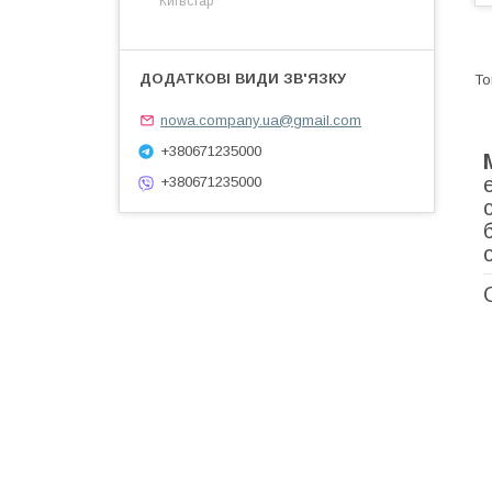
Київстар
nowa.company.ua@gmail.com
+380671235000
+380671235000