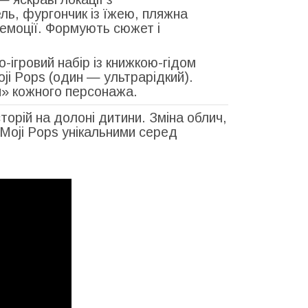
ль, фургончик із їжею, пляжна
ь емоції. Формують сюжет і
-ігровий набір із книжкою-гідом
oji Pops (один — ультрарідкий).
ти» кожного персонажа.
сторій на долоні дитини. Зміна облич,
ь Moji Pops унікальними серед