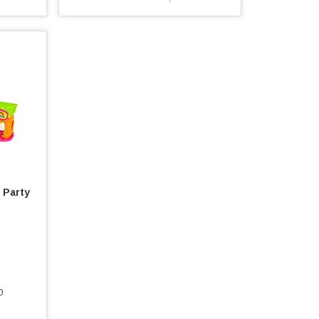
 Party
0
0