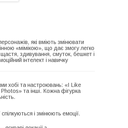
персонажів, які вміють змінювати
інною «мімікою», що дає змогу легко
 щастя, здивування, смуток, бешкет і
моційний інтелект і навичку
и хобі та настроювань: «I Like
e Photos» та інші. Кожна фігурка
ність.
 спілкуються і змінюють емоції.
 яскраві локації з