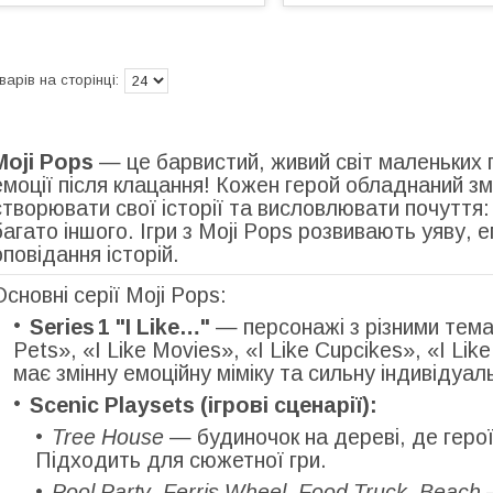
Moji Pops
— це барвистий, живий світ маленьких 
емоції після клацання! Кожен герой обладнаний зм
створювати свої історії та висловлювати почуття:
багато іншого. Ігри з Moji Pops розвивають уяву, е
оповідання історій.
Основні серії Moji Pops:
Series 1 "I Like…"
— персонажі з різними темам
Pets», «I Like Movies», «I Like Cupcikes», «I Lik
має змінну емоційну міміку та сильну індивідуаль
Scenic Playsets (ігрові сценарії):
Tree House
— будиночок на дереві, де герої
Підходить для сюжетної гри.
Pool Party
,
Ferris Wheel
,
Food Truck
,
Beach
—