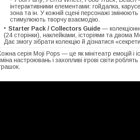
інтерактивними елементами: гойдалка, карусе
зона та ін. У кожній сцені персонажі змінюют
стимулюють творчу взаємодію.
Starter Pack / Collectors Guide
— колекціонно
(24 сторінки), наклейками, історіями та двома M
Дає змогу зібрати колекцію й дізнатися «секре
Кожна серія Moji Pops — це як мінітеатр емоцій і і
зміна настроювань і захопливі ігрові світи роблят
іграшок.