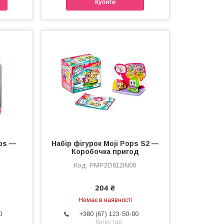
Купити
ops —
Набір фігурок Moji Pops S2 —
Коробочка пригод
PMP2D612IN00
204 ₴
Немає в наявності
0
+380 (67) 123-50-00
Київстар