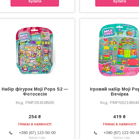
Купити
Купити
Набір фігурок Moji Pops S2 —
Ігровий набір Moji P
Фотосесія
Вечірка
PMP2B416IN00
PMPSB216IN40
254 ₴
419 ₴
Немає в наявності
Немає в наявності
+380 (67) 123-50-00
+380 (67) 123-50-0
Київстар
Київстар