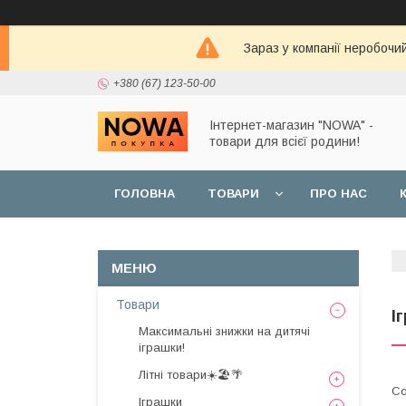
Зараз у компанії неробочи
+380 (67) 123-50-00
Інтернет-магазин "NOWA" -
товари для всієї родини!
ГОЛОВНА
ТОВАРИ
ПРО НАС
Товари
І
Максимальні знижки на дитячі
іграшки!
Літні товари☀️🏖️🌴
Іграшки