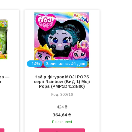
–14%
Залишилось 46 днів
ops —
Набір фігурок MOJI POPS
ю
серії Rainbow (ВиД 1) Moji
Pops (PMP5D412IN00)
300716
424 ₴
364,64 ₴
В наявності