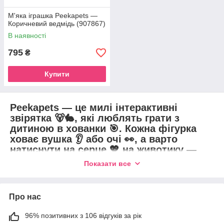
М'яка іграшка Peekapets —
Коричневий ведмідь (907867)
В наявності
795
₴
Купити
Peekapets
— це милі інтерактивні
звірятка 🐻🐇, які люблять грати з
дитиною в хованки 🎯. Кожна фігурка
ховає вушка 👂 або очі 👀, а варто
натиснути на серце 💖 на животику —
котик або зайчик має вигляд і готовий
Показати все
до обіймів 🤗!
✨ Особливості Peekapets:
Про нас
🐾
Гра "ховання"
— животик +
96% позитивних з 106 відгуків за рік
вушка: натиснув — звірятко