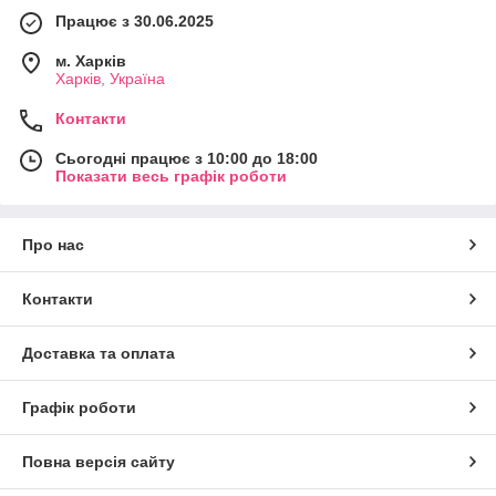
вигляне!
Працює з 30.06.2025
🎨
Різноманітність персонажів
—
м. Харків
Харків, Україна
зайчики, ведмедики, білі та
коричневі, різного розміру.
Контакти
🪄
М'якість і затишок
— плюш
Сьогодні працює з 10:00 до 18:00
приємний на дотик, ідеально для
Показати весь графік роботи
обіймів.
🎁
Ідеальний подарунок
—
Про нас
інтерактивний і колекційний.
😍
Збери всіх!
— кожен Peekapet
Контакти
унікальний і хочеться мати всю
колекцію.
Доставка та оплата
Чому Peekapets — особливі іграшки
Графік роботи
Миттєва реакція
: животик + м'яка
анімація вух = магія в руках
Повна версія сайту
малюка.