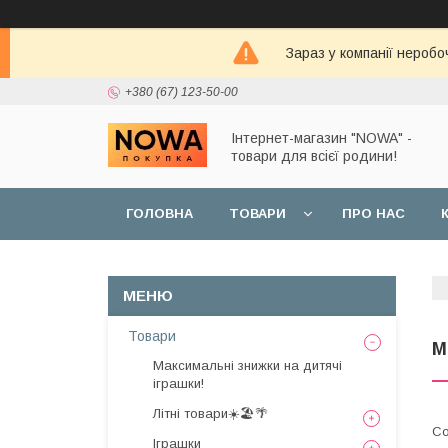
Зараз у компанії неробо
+380 (67) 123-50-00
Інтернет-магазин "NOWA" -
товари для всієї родини!
ГОЛОВНА
ТОВАРИ
ПРО НАС
Товари
М
Максимальні знижки на дитячі
іграшки!
Літні товари☀️🏖️🌴
Іграшки