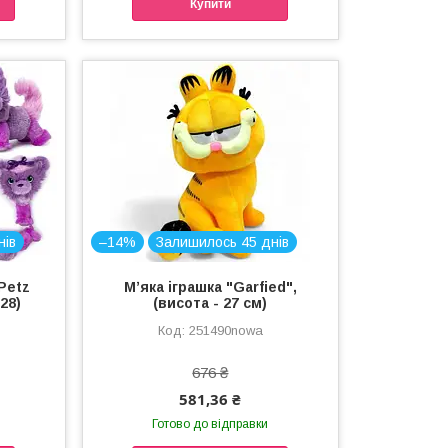
Купити
нів
–14%
Залишилось 45 днів
 Petz
Мʼяка іграшка "Garfied",
28)
(висота - 27 см)
251490nowa
676 ₴
581,36 ₴
Готово до відправки