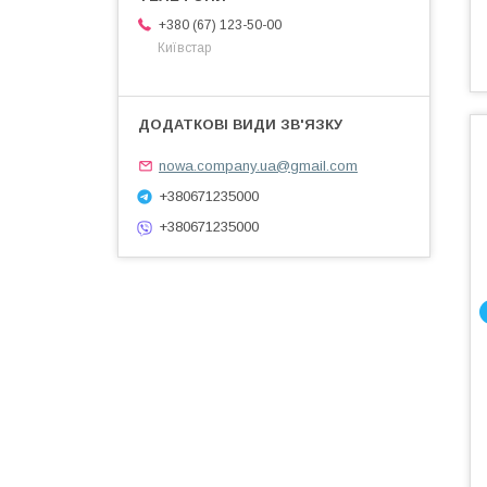
+380 (67) 123-50-00
Київстар
nowa.company.ua@gmail.com
+380671235000
+380671235000