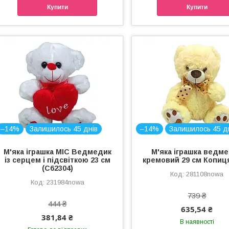
Купити
Купити
–14%
Залишилось 45 днів
–14%
Залишилось 45 д
М'яка іграшка MIC Ведмедик
М'яка іграшка ведм
із серцем і підсвіткою 23 см
кремовий 29 см Копиця
(C62304)
281108nowa
231984nowa
739 ₴
444 ₴
635,54 ₴
381,84 ₴
В наявності