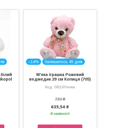
нів
–14%
Залишилось 45 днів
 білий
М'яка іграшка Рожевий
ikopol
ведмедик 29 см Копиця (705)
281107nowa
739 ₴
635,54 ₴
В наявності