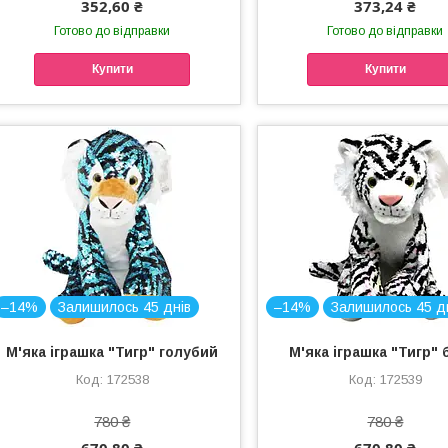
352,60 ₴
373,24 ₴
Готово до відправки
Готово до відправки
Купити
Купити
–14%
Залишилось 45 днів
–14%
Залишилось 45 д
М'яка іграшка "Тигр" голубий
М'яка іграшка "Тигр" 
172538
172539
780 ₴
780 ₴
670,80 ₴
670,80 ₴