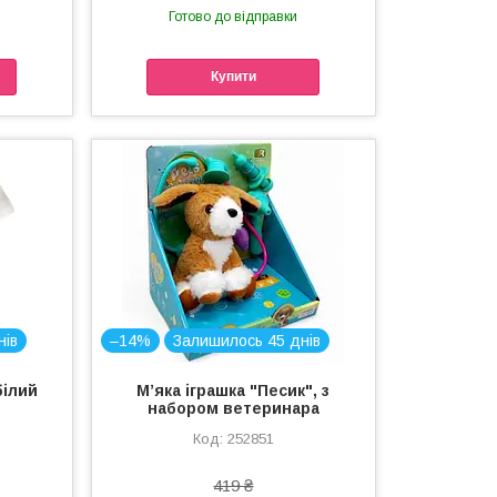
Готово до відправки
Купити
нів
–14%
Залишилось 45 днів
білий
Мʼяка іграшка "Песик", з
набором ветеринара
252851
419 ₴