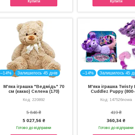
Купити
Купити
–14%
Залишилось 45 днів
–14%
Залишилось 45 д
М'яка іграшка "Ведмідь" 70
М'яка іграшка Twisty
см (какао) Селена (170)
Cuddlez Puppy (800-
220892
147526nowa
5 846 ₴
419 ₴
5 027,56 ₴
360,34 ₴
Готово до відправки
Готово до відправки