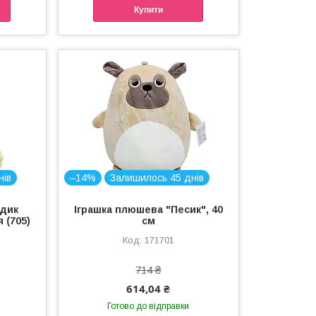
Купити
нів
–14%
Залишилось 45 днів
едик
Іграшка плюшева "Песик", 40
 (705)
см
171701
714 ₴
614,04 ₴
Готово до відправки