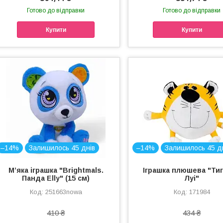
Готово до відправки
Готово до відправки
Купити
Купити
–14%
Залишилось 45 днів
–14%
Залишилось 45 д
Мʼяка іграшка "Brightmals.
Іграшка плюшева "Ти
Панда Elly" (15 см)
Луі"
251663nowa
171984
410 ₴
434 ₴