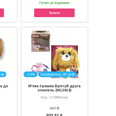
Готово до відправки
Купити
нів
–14%
Залишилось 45 днів
ра до
М'яка іграшка Врятуй друга
спаніель (M12414)
171866nowa
937 ₴
805,82 ₴