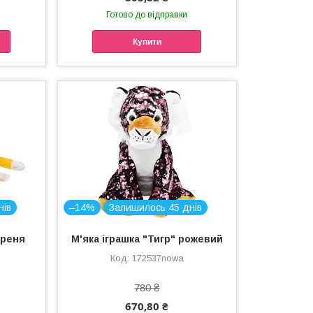
Готово до відправки
Купити
нів
–14%
Залишилось 45 днів
греня
М'яка іграшка "Тигр" рожевий
172537nowa
780 ₴
670,80 ₴