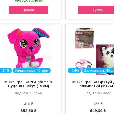
Готово до відправки
Купити
Купити
–14%
Залишилось 45 днів
–14%
Залишилось 45 д
Мʼяка іграшка "Brightmals.
М'яка іграшка Врятуй 
Цуценя Lucky" (15 см)
плямистий (M1241
251661nowa
171865nowa
410 ₴
755 ₴
352,60 ₴
649,30 ₴