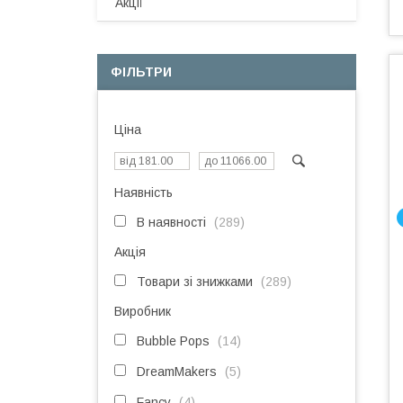
Акції
ФІЛЬТРИ
Ціна
Наявність
В наявності
289
Акція
Товари зі знижками
289
Виробник
Bubble Pops
14
DreamMakers
5
Fancy
4