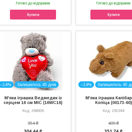
Готово до відправки
Готово до відправки
Купити
Купити
–14%
Залишилось 45 днів
–14%
Залишилось 45 д
М'яка іграшка Ведмедик із
М'яка іграшка Капіба
серцем 16 см MIC (16WC16)
Копіца (00173-60)
288936
291384
354 ₴
409 ₴
304,44 ₴
351,74 ₴