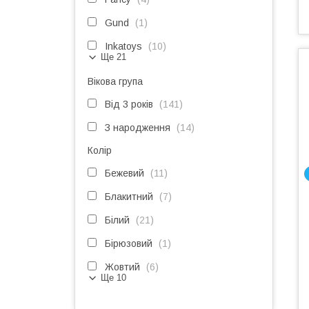
Gund
1
Inkatoys
10
Ще 21
Вікова група
Від 3 років
141
З народження
14
Колір
Бежевий
11
Блакитний
7
Білий
21
Бірюзовий
1
Жовтий
6
Ще 10