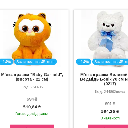
–14%
Залишилось 45 днів
–14%
Залишилось 45 д
Мʼяка іграшка "Baby Garfield",
М'яка іграшка Великий
(висота - 21 см)
Ведмідь Бонік 70 см N
(0217)
251486
244892nowa
594 ₴
691 ₴
510,84 ₴
594,26 ₴
Готово до відправки
В наявності