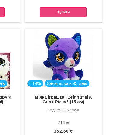
Купити
нів
–14%
Залишилось 45 днів
друга
Мʼяка іграшка "Brightmals.
4)
Єнот Ricky" (15 см)
251662nowa
410 ₴
352,60 ₴