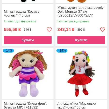
М'яка музична лялька Lovely
Мʼяка іграшка "Козак у
Doll: Морква 37 см
костюмі" (45 см)
(LY8001S/LY8007S/LY)
Готово до відправки
Готово до відправки
555,56
343,14
₴
₴
646 ₴
399 ₴
Купити
Купити
–14%
–14%
М'яка іграшка "Кукла-фея",
Лялька мʼяка "Маленька
бузкова MIC (F11592)
україночка" 36 см