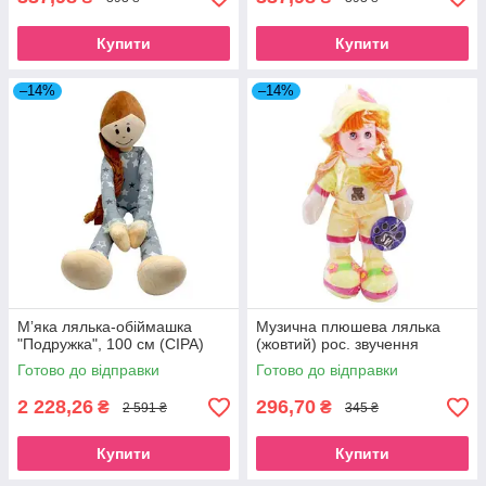
Купити
Купити
–14%
–14%
Мʼяка лялька-обіймашка
Музична плюшева лялька
"Подружка", 100 см (СІРА)
(жовтий) рос. звучення
Готово до відправки
Готово до відправки
2 228,26
296,70
₴
₴
2 591 ₴
345 ₴
Купити
Купити