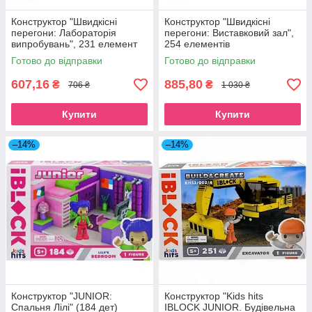
Конструктор "Швидкісні
Конструктор "Швидкісні
перегони: Лабораторія
перегони: Виставковий зал",
випробувань", 231 елемент
254 елементів
Готово до відправки
Готово до відправки
607,16
885,80
₴
₴
706 ₴
1 030 ₴
Купити
Купити
–14%
–14%
Конструктор "JUNIOR:
Конструктор "Kids hits
Спальня Лілі" (184 дет)
IBLOCK JUNIOR. Будівельна