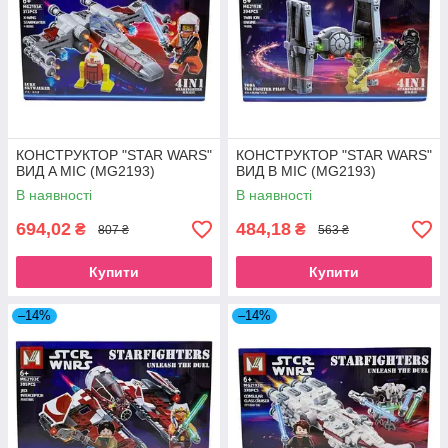
КОНСТРУКТОР "STAR WARS"
КОНСТРУКТОР "STAR WARS"
ВИД A МІС (MG2193)
ВИД B МІС (MG2193)
В наявності
В наявності
694,02
484,18
₴
₴
807 ₴
563 ₴
Купити
Купити
–14%
–14%