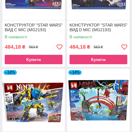
КОНСТРУКТОР "STAR WARS"
КОНСТРУКТОР "STAR WARS"
ВИД C МІС (MG2193)
ВИД D МІС (MG2193)
В наявності
В наявності
484,18
484,18
₴
₴
563 ₴
563 ₴
Купити
Купити
–14%
–14%