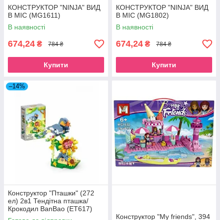
КОНСТРУКТОР "NINJA" ВИД
КОНСТРУКТОР "NINJA" ВИД
B МІС (MG1611)
B МІС (МG1802)
В наявності
В наявності
674,24
674,24
₴
₴
784 ₴
784 ₴
Купити
Купити
–14%
Конструктор "Пташки" (272
ел) 2в1 Тендітна пташка/
Крокодил BanBao (ET617)
Конструктор "My friends", 394