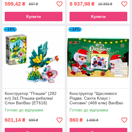
599,42
8 937,98
₴
₴
697 ₴
10 393 ₴
Купити
Купити
–14%
–14%
Конструктор "Пташки" (282
Конструктор "Щасливого
ел) 2в1 Пташка-рибалка/
Різдва. Санта Клаус і
Слон BanBao (ET618)
Сніговик" (468 елм) BanBao
(ET815)
Готово до відправки
Готово до відправки
601,14
860
₴
₴
699 ₴
1 000 ₴