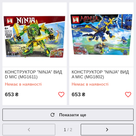
КОНСТРУКТОР "NINJA" ВИД
КОНСТРУКТОР "NINJA" ВИД
D МІС (MG1611)
A МІС (МG1802)
Немає в наявності
Немає в наявності
653
653
₴
₴
Показати ще
1
/ 2