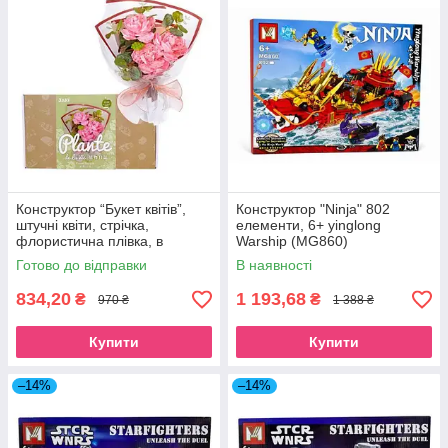
Конструктор “Букет квітів”,
Конструктор "Ninja" 802
штучні квіти, стрічка,
елементи, 6+ yinglong
флористична плівка, в
Warship (MG860)
коробці
Готово до відправки
В наявності
834,20
1 193,68
₴
₴
970 ₴
1 388 ₴
Купити
Купити
–14%
–14%