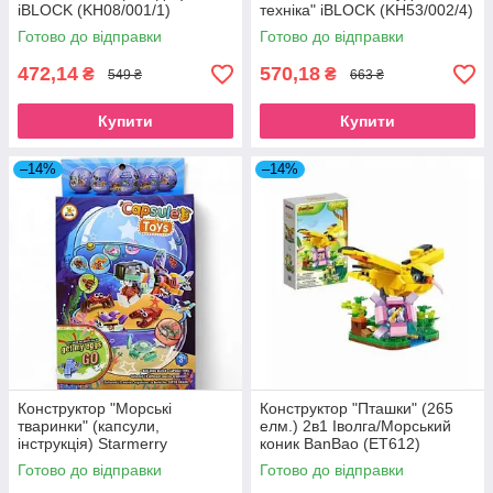
iBLOCK (KH08/001/1)
техніка" iBLOCK (KH53/002/4)
Готово до відправки
Готово до відправки
472,14
570,18
₴
₴
549 ₴
663 ₴
Купити
Купити
–14%
–14%
Конструктор "Морські
Конструктор "Пташки" (265
тваринки" (капсули,
елм.) 2в1 Іволга/Морський
інструкція) Starmerry
коник BanBao (ET612)
(SM5209A)
Готово до відправки
Готово до відправки