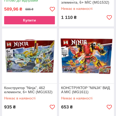
Готово до відправки
элемента, 6+ МІС (MG1532)
589,96
Немає в наявності
₴
686 ₴
1 110
₴
Купити
Конструктор "Ninja", 462
КОНСТРУКТОР "NINJA" ВИД
елементи, 6+ МІС (MG1632)
A МІС (MG1611)
Немає в наявності
Немає в наявності
935
653
₴
₴