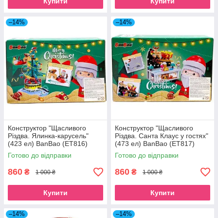
Купити
Купити
–14%
–14%
Конструктор "Щасливого
Конструктор "Щасливого
Різдва. Ялинка-карусель"
Різдва. Санта Клаус у гостях"
(423 ел) BanBao (ET816)
(473 ел) BanBao (ET817)
Готово до відправки
Готово до відправки
860
860
₴
₴
1 000 ₴
1 000 ₴
Купити
Купити
–14%
–14%