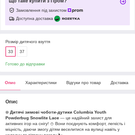
Що таке купити з Пром?
Замовлення під захистом
Доступна доставка
Розмір дитячого взуття
33
37
Готово до відправки
Опис
Характеристики
Відгуки про товар
Доставка
Опис
❄️
Дитячі зимові чоботи-дутики Columbia Youth
Powderbug Snowlite Lace
— це надійний захист для
активних ігор на снігу! ⛄ Вони поєднують комфорт, легкість і
міцність, даючи змогу дітям веселитися на вулиці навіть у
холодну та вітряну погоду 🌬️