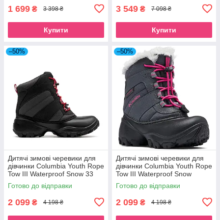
1 699
3 549
₴
₴
3 398 ₴
7 098 ₴
Купити
Купити
–50%
–50%
Дитячі зимові черевики для
Дитячі зимові черевики для
дівчинки Columbia Youth Rope
дівчинки Columbia Youth Rope
Tow III Waterproof Snow 33
Tow III Waterproof Snow
чорні (BC1322-089)
Dark/Grey/Haute/Pink 33 сірі
Готово до відправки
Готово до відправки
(BC1323-089)
2 099
2 099
₴
₴
4 198 ₴
4 198 ₴