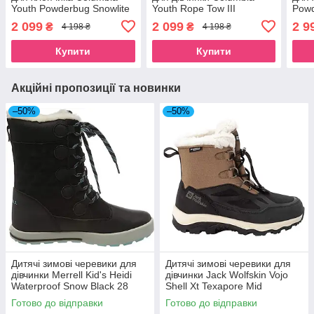
Youth Powderbug Snowlite
Youth Rope Tow III
Powd
Lace 36 Чорний (2103521)
Waterproof Snow
Wate
2 099
2 099
2 9
₴
₴
4 198 ₴
4 198 ₴
Dark/Grey/Haute/Pink 33
Blac
сірі (BC1323-089)
(212
Купити
Купити
Акційні пропозиції та новинки
–50%
–50%
Дитячі зимові черевики для
Дитячі зимові черевики для
дівчинки Merrell Kid's Heidi
дівчинки Jack Wolfskin Vojo
Waterproof Snow Black 28
Shell Xt Texapore Mid
17,5 см чорні (MK163215K)
Brown/Black 38 коричневий
Готово до відправки
Готово до відправки
(4054101)