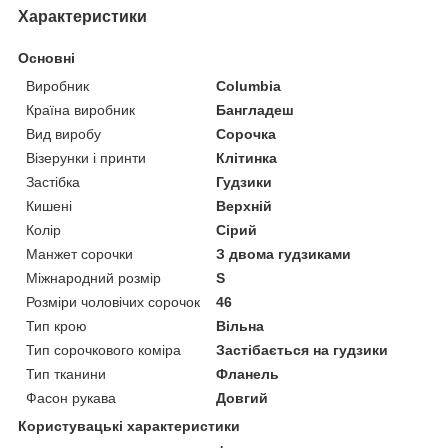
Характеристики
Основні
Виробник
Columbia
Країна виробник
Бангладеш
Вид виробу
Сорочка
Візерунки і принти
Клітинка
Застібка
Гудзики
Кишені
Верхній
Колір
Сірий
Манжет сорочки
З двома гудзиками
Міжнародний розмір
S
Розміри чоловічих сорочок
46
Тип крою
Вільна
Тип сорочкового коміра
Застібається на гудзики
Тип тканини
Фланель
Фасон рукава
Довгий
Користувацькі характеристики