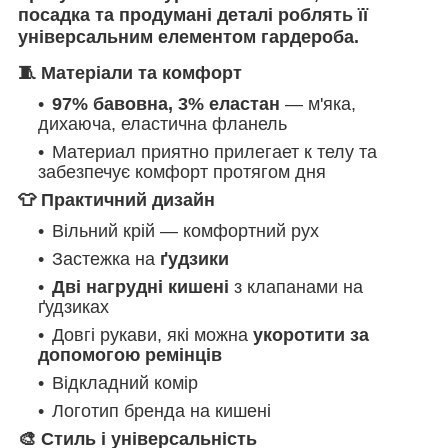
посадка та продумані деталі роблять її
універсальним елементом гардероба.
🧵 Матеріали та комфорт
97% бавовна, 3% еластан
— м'яка,
дихаюча, еластична фланель
Материал приятно прилегает к телу та
забезпечує комфорт протягом дня
👕 Практичний дизайн
Вільний крій — комфортний рух
Застежка на
ґудзики
Дві нагрудні кишені
з клапанами на
ґудзиках
Довгі рукави, які можна
укоротити за
допомогою ремінців
Відкладний комір
Логотип бренда на кишені
🎨 Стиль і універсальність