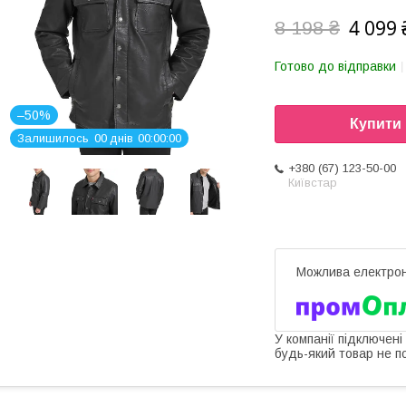
4 099 
8 198 ₴
Готово до відправки
–50%
Купити
Залишилось
0
0
днів
0
0
0
0
0
0
+380 (67) 123-50-00
Київстар
У компанії підключені
будь-який товар не п