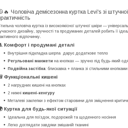
🧥🔥 Чоловіча демісезонна куртка Levi's зі штучно
практичність
тильна чоловіча куртка із високоякісної штучної шкіри — універса
учасного дизайну, зручності та продуманих деталей робить її і
 активного відпочинку.
🧵 Комфорт і продумані деталі
Внутрішня підкладка шерпа дарує додаткове тепло
Регульовані манжети
на кнопках — зручно під будь-який од
Подвійна застібка
: блискавка + планка зі стильними кнопками
🎒 Функціональні кишені
2 нагрудних кишені на кнопках
2 нижні
кишені-кенгуру
Металеві заклепки з ефектом старовини для зміцнення критич
🌍 Куртка для будь-якої ситуації
Ідеальна для поїздок, подорожей та щоденного носіння
Легко доглядати завдяки змішаній тканині