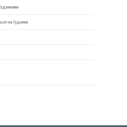
ґудзиками
ться на ґудзики