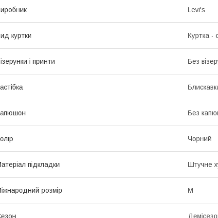
иробник
Levi's
ид куртки
Куртка - 
ізерунки і принти
Без візер
астібка
Блискавк
Капюшон
Без кап
олір
Чорний
атеріал підкладки
Штучне х
іжнародний розмір
M
Сезон
Демісезо