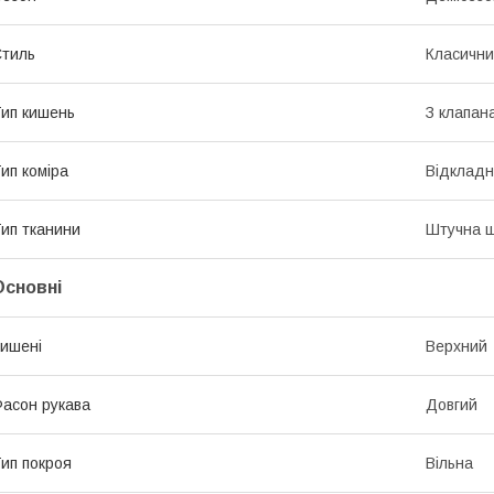
тиль
Класичн
ип кишень
З клапан
ип коміра
Відклад
ип тканини
Штучна ш
Основні
ишені
Верхний
асон рукава
Довгий
ип покроя
Вільна