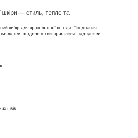
ї шкіри — стиль, тепло та
льний вибір для прохолодної погоди. Поєднання
деальною для щоденного використання, подорожей
яг
них швів