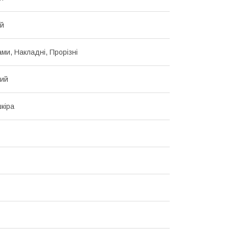
ий
ами, Накладні, Прорізні
ний
кіра