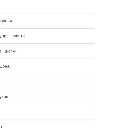
сорочка
унків і принтів
а, Кнопки
юшона
утро
н