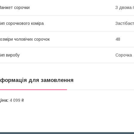
анжет сорочки
З двома 
ип сорочкового коміра
Застібає
озміри чоловічих сорочок
48
ип виробу
Сорочка
нформація для замовлення
іна:
4 099 ₴