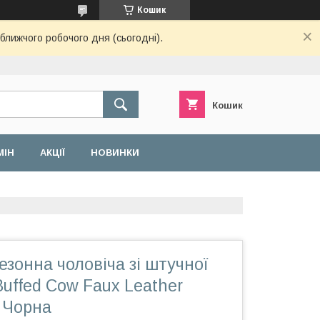
Кошик
ближчого робочого дня (сьогодні).
Кошик
МІН
АКЦІЇ
НОВИНКИ
езонна чоловіча зі штучної
Buffed Cow Faux Leather
 Чорна