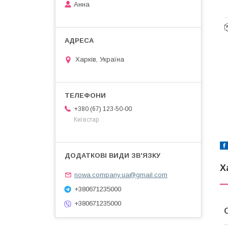
Анна
Харків, Україна
+380 (67) 123-50-00
Київстар
Х
nowa.company.ua@gmail.com
+380671235000
+380671235000