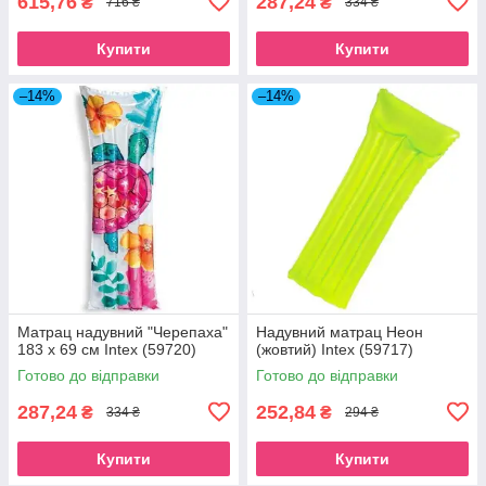
615,76
287,24
₴
₴
716 ₴
334 ₴
Купити
Купити
–14%
–14%
Матрац надувний "Черепаха"
Надувний матрац Неон
183 х 69 см Intex (59720)
(жовтий) Intex (59717)
Готово до відправки
Готово до відправки
287,24
252,84
₴
₴
334 ₴
294 ₴
Купити
Купити