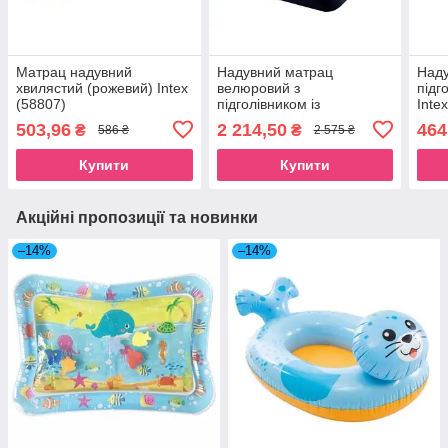
Матрац надувний
Надувний матрац
Наду
хвилястий (рожевий) Intex
велюровий з
підг
(58807)
підголівником із
Inte
вбудованим
503,96
2 214,50
464
₴
₴
586 ₴
2 575 ₴
електронасосом 191 х 137
х 25 см Intex (64148)
Купити
Купити
Акційні пропозиції та новинки
–14%
–14%