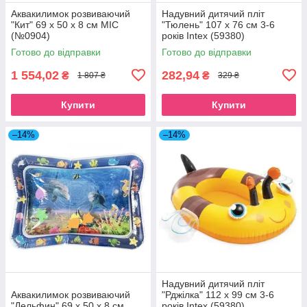
Аквакилимок розвиваючий
Надувний дитячий пліт
"Кит" 69 х 50 х 8 см MIC
"Тюлень" 107 х 76 см 3-6
(№0904)
років Intex (59380)
Готово до відправки
Готово до відправки
1 554,02
282,94
₴
₴
1 807 ₴
329 ₴
Купити
Купити
–14%
–14%
Надувний дитячий пліт
Аквакилимок розвиваючий
"Рджілка" 112 х 99 см 3-6
"Дельфин" 69 х 50 х 8 см
років Intex (59380)