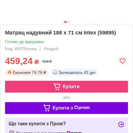
Матрац надувний 188 х 71 см Intex (59895)
Готово до відправки
Код: 46978nowa
Роздріб
459,24
₴
534 ₴
Економія
74.76 ₴
Залишилось
43 дні
Купити
або
Купити з
Що таке купити з Пром?
Замовлення під захистом