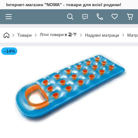
Інтернет-магазин "NOWA" - товари для всієї родини!
Літні товари☀️🏖️🌴
Товари
Надувні матраци
Матра
–14%