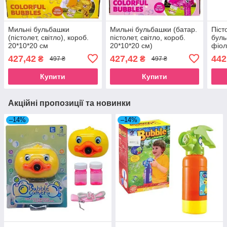
Мильні бульбашки
Мильні бульбашки (батар.
Піст
(пістолет, світло), короб.
пістолет, світло, короб.
буль
20*10*20 см
20*10*20 см)
фіол
427,42
427,42
442
₴
₴
497 ₴
497 ₴
Купити
Купити
Акційні пропозиції та новинки
–14%
–14%