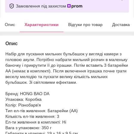
Замовлення під захистом
Опис
Характеристики
Відгуки про товар
Доставка
Опис
Набір для пускання мильних бульбашок у вигляді камери з
головою акули. Потрібно набрати мильний розчин в маленьку
баночку і прикрутити її до іграшки. Потім вставить 3 батарейки
АА (немає в комплекті). Після включення іграшка почне грати
веселу мелодію та пускати велику кількість мильних
бульбашок. Зі світловими ефектами.
Бренд: HONG BAO DA
Упаковка: Коробка
Колір: Різнобарв'я
Тип ел-тів живлення: Батарейки (АА)
Кількість ел-тів живлення: 3
Ел-ти живлення в комплекті: Ні
Вага з упаковкою: 350 г
Габарити в упаковці: 19 x 16 x 9.5 см