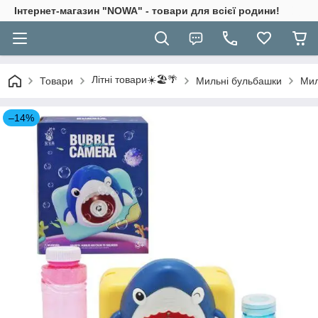
Інтернет-магазин "NOWA" - товари для всієї родини!
Літні товари☀️🏖️🌴
Товари
Мильні бульбашки
Мил
–14%