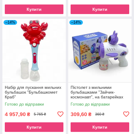
Купити
Купити
–14%
–14%
Набір для пускання мильних
Пістолет з мильними
бульбашок "Бульбашкомет
бульбашками "Зайчик-
Краб"
космонавт", на батарейках
(бузковий)
Готово до відправки
Готово до відправки
4 957,90
309,60
₴
₴
5 765 ₴
360 ₴
Купити
Купити