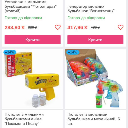
Установка з мильними
бульбашками "Фотоапарат"
Генератор мильних
(жовтий)
бульбашок "Вогнегасник"
Готово до відправки
Готово до відправки
283,80
417,96
₴
₴
330 ₴
486 ₴
Купити
Купити
–14%
–14%
Пістолет з мильними
Пістолет із мильними
бульбашками аніме
бульбашками механічний, 6
"Покемони Пікачу"
шт.