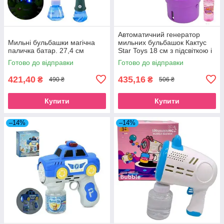
Автоматичний генератор
Мильні бульбашки магічна
мильних бульбашок Кактус
паличка батар. 27,4 см
Star Toys 18 см з підсвіткою і
мильним розчином рожевий
Готово до відправки
Готово до відправки
MIC (P82328A)
421,40
435,16
₴
₴
490 ₴
506 ₴
Купити
Купити
–14%
–14%