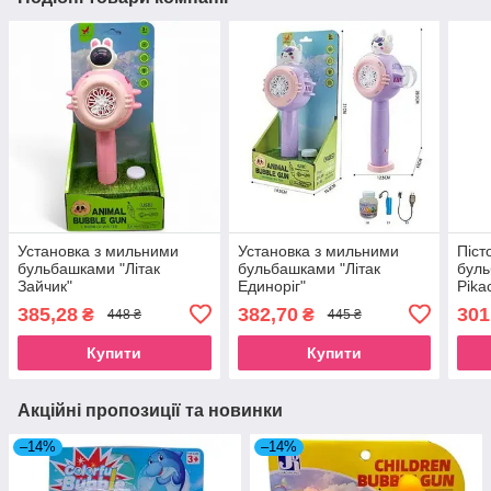
Установка з мильними
Установка з мильними
Піст
бульбашками "Літак
бульбашками "Літак
буль
Зайчик"
Единоріг"
Pika
385,28
382,70
301
₴
₴
448 ₴
445 ₴
Купити
Купити
Акційні пропозиції та новинки
–14%
–14%