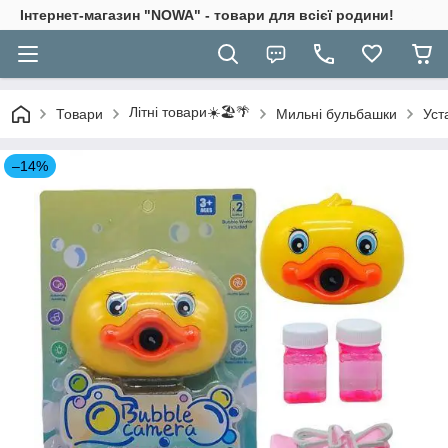
Інтернет-магазин "NOWA" - товари для всієї родини!
Літні товари☀️🏖️🌴
Товари
Мильні бульбашки
Уст
–14%