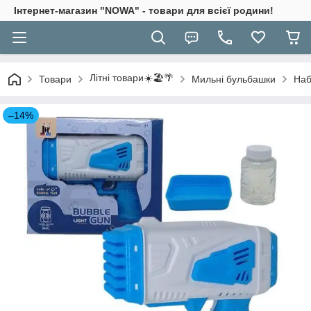
Інтернет-магазин "NOWA" - товари для всієї родини!
Літні товари☀️🏖️🌴
Товари
Мильні бульбашки
Наб
–14%