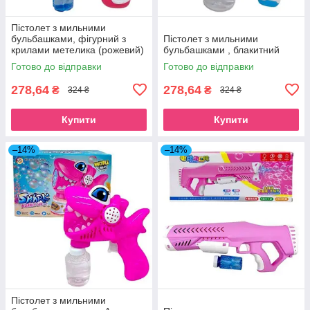
Пістолет з мильними
бульбашками, фігурний з
Пістолет з мильними
крилами метелика (рожевий)
бульбашками , блакитний
Готово до відправки
Готово до відправки
278,64
278,64
₴
₴
324 ₴
324 ₴
Купити
Купити
–14%
–14%
Пістолет з мильними