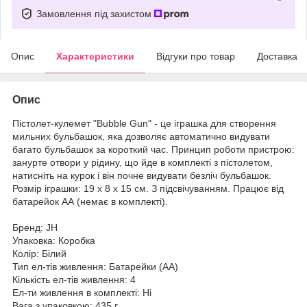
Замовлення під захистом
Опис
Характеристики
Відгуки про товар
Доставка
Опис
Пістолет-кулемет "Bubble Gun" - це іграшка для створення
мильних бульбашок, яка дозволяє автоматично видувати
багато бульбашок за короткий час. Принцип роботи пристрою:
занурте отвори у рідину, що йде в комплекті з пістолетом,
натисніть на курок і він почне видувати безліч бульбашок.
Розмір іграшки: 19 х 8 х 15 см. З підсвічуванням. Працює від
батарейок АА (немає в комплекті).
Бренд: JH
Упаковка: Коробка
Колір: Білий
Тип ел-тів живлення: Батарейки (АА)
Кількість ел-тів живлення: 4
Ел-ти живлення в комплекті: Ні
Вага з упаковкою: 435 г