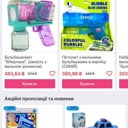
Бульбашкомет
Пістолет з мильними
Набі
"Кіберпанк", (ємність з
бульбашками в коробці
мил
мильним розчином)
(СИНІЙ)
"Бул
493,64
380,98
203
₴
₴
574 ₴
443 ₴
Купити
Купити
Акційні пропозиції та новинки
–14%
–14%