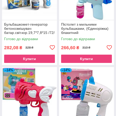
Бульбашкомет-генератор
Пістолет з мильними
бетонозмішувач
бульбашками, (Єдиноріжка)
батар.світ.кор.19,7*7,8*15 /72/
блакитний
Готово до відправки
Готово до відправки
282,08
266,60
₴
₴
328 ₴
310 ₴
Купити
Купити
–14%
–14%