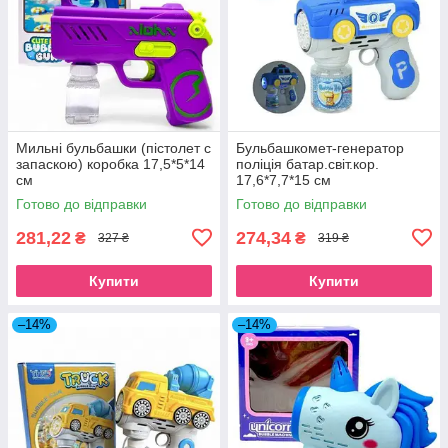
Мильні бульбашки (пістолет с
Бульбашкомет-генератор
запаскою) коробка 17,5*5*14
поліція батар.світ.кор.
см
17,6*7,7*15 см
Готово до відправки
Готово до відправки
281,22
274,34
₴
₴
327 ₴
319 ₴
Купити
Купити
–14%
–14%