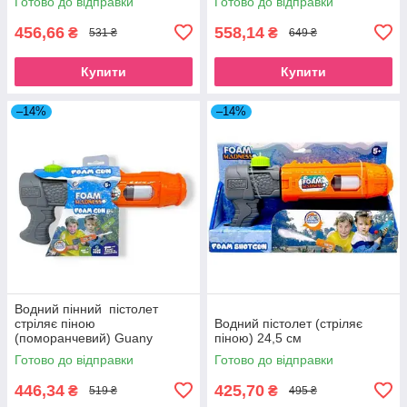
Готово до відправки
Готово до відправки
456,66
558,14
₴
₴
531 ₴
649 ₴
Купити
Купити
–14%
–14%
Водний пінний пістолет
стріляє піною
Водний пістолет (стріляє
(поморанчевий) Guany
піною) 24,5 см
(F9109-3)
Готово до відправки
Готово до відправки
446,34
425,70
₴
₴
519 ₴
495 ₴