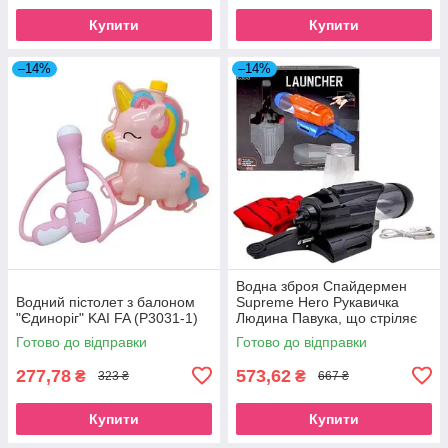
Купити
Купити
–14%
–14%
Водна зброя Спайдермен
Водний пістолет з балоном
Supreme Hero Рукавичка
"Єдиноріг" KAI FA (P3031-1)
Людина Павука, що стріляє
водою YF 1711-7 (48) Star
Готово до відправки
Готово до відправки
Toys (YF1711-7)
277,78
573,62
₴
₴
323 ₴
667 ₴
Купити
Купити