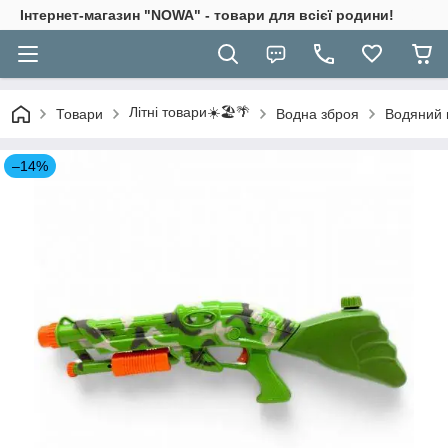
Інтернет-магазин "NOWA" - товари для всієї родини!
Літні товари☀️🏖️🌴
Товари
Водна зброя
Водяний п
–14%