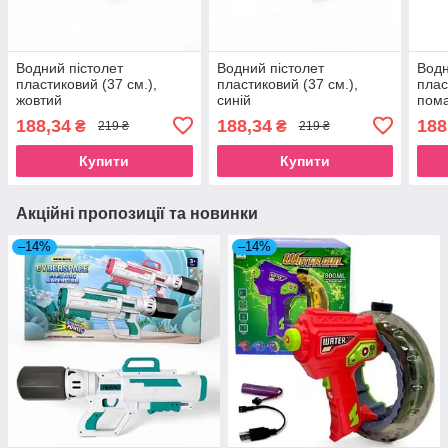
Водний пістолет
Водний пістолет
Водн
пластиковий (37 см.),
пластиковий (37 см.),
плас
жовтий
синій
пом
188,34
188,34
188
₴
₴
219 ₴
219 ₴
Купити
Купити
Акційні пропозиції та новинки
–14%
–14%