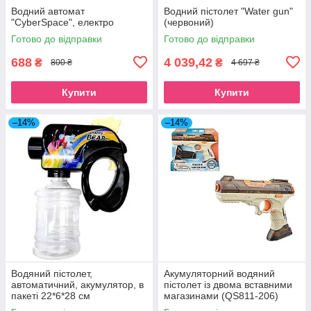
Водний автомат
Водний пістолет "Water gun"
"CyberSpace", електро
(червоний)
Готово до відправки
Готово до відправки
688
4 039,42
₴
₴
800 ₴
4 697 ₴
Купити
Купити
–14%
–14%
Водяний пістолет,
Акумуляторний водяний
автоматичний, акумулятор, в
пістолет із двома вставними
пакеті 22*6*28 см
магазинами (QS811-206)