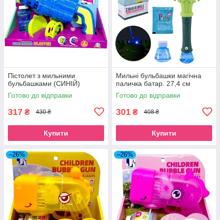
Пістолет з мильними
Мильні бульбашки магічна
бульбашками (СИНІЙ)
паличка батар. 27,4 см
Готово до відправки
Готово до відправки
317
301
₴
₴
430 ₴
408 ₴
Купити
Купити
–26%
–26%