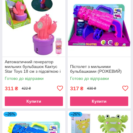
Автоматичний генератор
мильних бульбашок Кактус
Пістолет з мильними
Star Toys 18 см з підсвіткою і
бульбашками (РОЖЕВИЙ)
мильним розчином рожевий
Готово до відправки
Готово до відправки
MIC (P82328A)
311
317
₴
₴
422 ₴
430 ₴
Купити
Купити
–26%
–26%