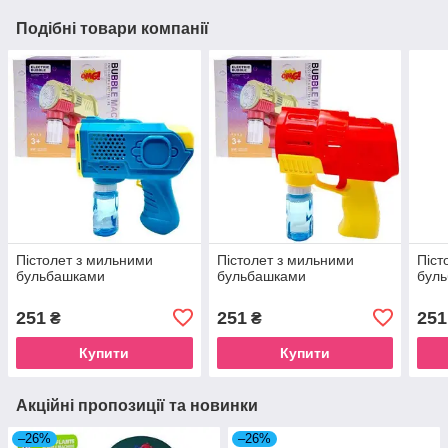
Подібні товари компанії
Пістолет з мильними
Пістолет з мильними
Піст
бульбашками
бульбашками
бул
251
251
251
₴
₴
Купити
Купити
Акційні пропозиції та новинки
–26%
–26%