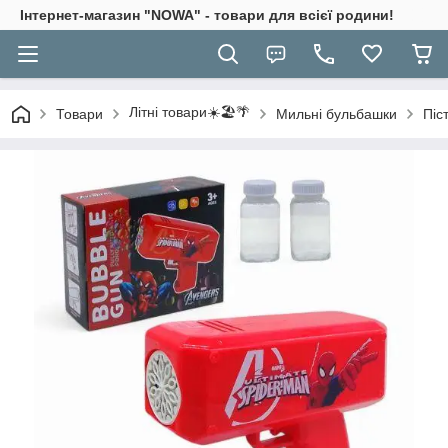
Інтернет-магазин "NOWA" - товари для всієї родини!
Літні товари☀️🏖️🌴
Товари
Мильні бульбашки
Піс