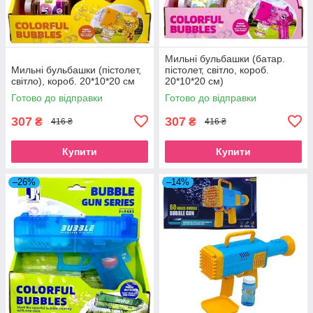
Мильні бульбашки (батар.
Мильні бульбашки (пістолет,
пістолет, світло, короб.
світло), короб. 20*10*20 см
20*10*20 см)
Готово до відправки
Готово до відправки
307
307
₴
₴
416 ₴
416 ₴
Купити
Купити
–26%
–14%