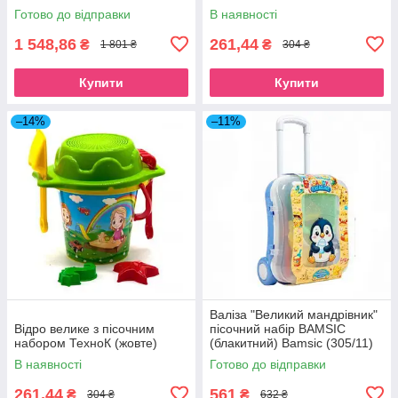
Bamsic (305/1)
Готово до відправки
В наявності
1 548,86
261,44
₴
₴
1 801 ₴
304 ₴
Купити
Купити
–14%
–11%
Валіза "Великий мандрівник"
Відро велике з пісочним
пісочний набір BAMSIC
набором ТехноК (жовте)
(блакитний) Bamsic (305/11)
В наявності
Готово до відправки
261,44
561
₴
₴
304 ₴
632 ₴