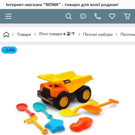
Інтернет-магазин "NOWA" - товари для всієї родини!
Літні товари☀️🏖️🌴
Товари
Пісочні набори
Пісочн
–14%