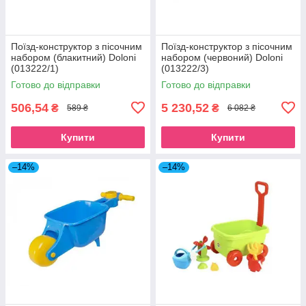
Поїзд-конструктор з пісочним
Поїзд-конструктор з пісочним
набором (блакитний) Doloni
набором (червоний) Doloni
(013222/1)
(013222/3)
Готово до відправки
Готово до відправки
506,54
5 230,52
₴
₴
589 ₴
6 082 ₴
Купити
Купити
–14%
–14%