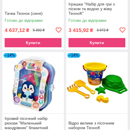
Іграшка "Набір для гри з
піском та водою у візку
Тачка Технок (синя)
ТехноК"
Готово до відправки
Готово до відправки
4 637,12
3 415,92
₴
₴
5 392 ₴
3 972 ₴
Купити
Купити
–14%
–14%
Ігровий пісочний набір
рюкзак "Маленький
Відро велике з пісочним
мандрівник" блакитний
набором ТехноК