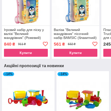
Ігровий набір для піску у
Валіза "Великий
Плас
валізі "Великий
мандрівник" пісочний
Truc
мандрівник" (Рожевий)
набір BAMSIC (блакитний)
для 
Bamsic (305/11)
Bamsic (305/11)
(398
840
561
245
₴
₴
911 ₴
632 ₴
Купити
Купити
Акційні пропозиції та новинки
–14%
–14%