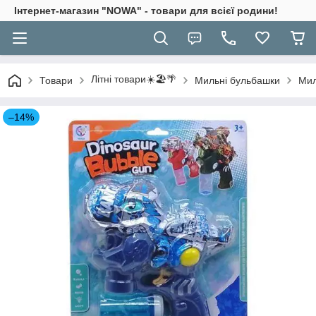
Інтернет-магазин "NOWA" - товари для всієї родини!
Літні товари☀️🏖️🌴
Товари
Мильні бульбашки
Мил
–14%