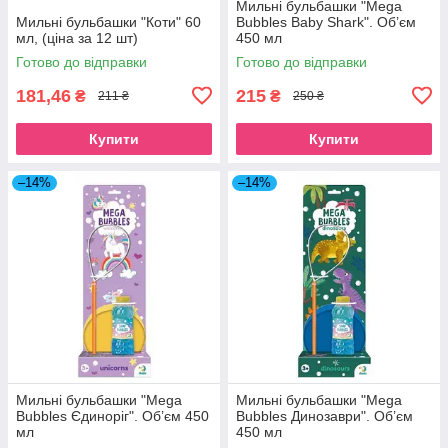
Мильні бульбашки "Mega
Мильні бульбашки "Коти" 60
Bubbles Baby Shark". Об’єм
мл, (ціна за 12 шт)
450 мл
Готово до відправки
Готово до відправки
181,46
215
₴
₴
211 ₴
250 ₴
Купити
Купити
–14%
–14%
Мильні бульбашки "Mega
Мильні бульбашки "Mega
Bubbles Єдиноріг". Об’єм 450
Bubbles Динозаври". Об’єм
мл
450 мл