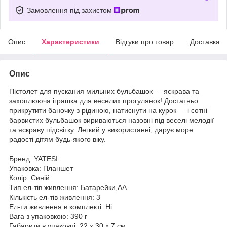
Замовлення під захистом
Опис
Характеристики
Відгуки про товар
Доставка
Опис
Пістолет для пускания мильних бульбашок — яскрава та
захоплююча іграшка для веселих прогулянок! Достатньо
прикрутити баночку з рідиною, натиснути на курок — і сотні
барвистих бульбашок вириваються назовні під веселі мелодії
та яскраву підсвітку. Легкий у використанні, дарує море
радості дітям будь-якого віку.
Бренд: YATESI
Упаковка: Планшет
Колір: Синій
Тип ел-тів живлення: Батарейки,АА
Кількість ел-тів живлення: 3
Ел-ти живлення в комплекті: Ні
Вага з упаковкою: 390 г
Габарити в упаковці: 22 x 30 x 7 см