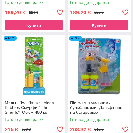
Готово до відправки
Готово до відправки
189,20
189,20
₴
₴
220 ₴
220 ₴
Купити
Купити
–14%
–14%
Мильні бульбашки "Mega
Пістолет з мильними
Bubbles Смурфи / The
бульбашками "Дельфінчик",
Smurfs". Об’єм 450 мл
на батарейках
Готово до відправки
Готово до відправки
215
268,32
₴
₴
250 ₴
312 ₴