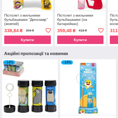
Пістолет з мильними
Пістолет з мильними
Піст
бульбашками "Динозавр"
бульбашками (на
буль
(жовтий)
батарейках)
косм
(буз
338,84
359,48
311
₴
₴
394 ₴
418 ₴
Купити
Купити
Акційні пропозиції та новинки
–14%
–14%