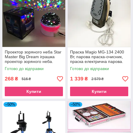
Проектор зоряного неба Star
Праска Magio MG-134 2400
Master Big Dream іграшка
Вт, парова праска-очисник,
проектор зоряного неба.
праска електрична парова.
Колір: рожевий
Колір: бежевий
Готово до відправки
Готово до відправки
268
1 339
₴
₴
516 ₴
2 579 ₴
Купити
Купити
–50%
–50%