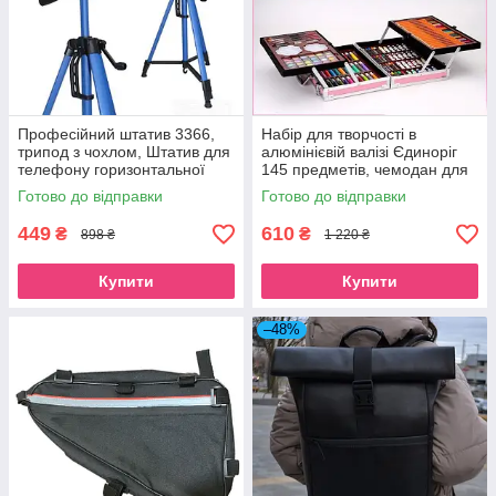
Професійний штатив 3366,
Набір для творчості в
трипод з чохлом, Штатив для
алюмінієвій валізі Єдиноріг
телефону горизонтальної
145 предметів, чемодан для
зйомки Колір: синій
малювання дитячий кейс.
Готово до відправки
Готово до відправки
Колір рожевий
449
610
₴
₴
898 ₴
1 220 ₴
Купити
Купити
–48%