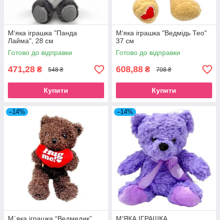
Мʼяка іграшка "Панда
Мʼяка іграшка "Ведмідь Тео"
Лайма", 28 см
37 см
Готово до відправки
Готово до відправки
471,28
608,88
₴
₴
548 ₴
708 ₴
Купити
Купити
–14%
–14%
М`яка іграшка “Ведмедик”,
МʼЯКА ІГРАШКА