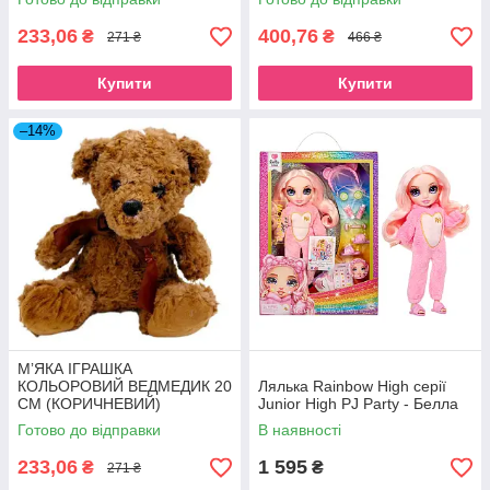
233,06
400,76
₴
₴
271 ₴
466 ₴
Купити
Купити
–14%
МʼЯКА ІГРАШКА
КОЛЬОРОВИЙ ВЕДМЕДИК 20
Лялька Rainbow High серії
СМ (КОРИЧНЕВИЙ)
Junior High PJ Party - Белла
Готово до відправки
В наявності
233,06
1 595
₴
₴
271 ₴