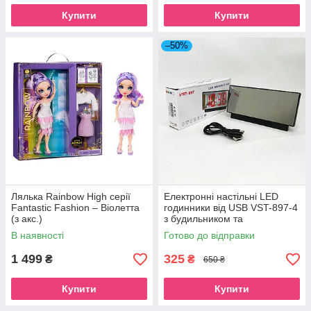
Купити
Купити
–50%
Лялька Rainbow High серії
Електронні настільні LED
Fantastic Fashion – Віолетта
годинники від USB VST-897-4
(з акс.)
з будильником та
термометром
В наявності
Готово до відправки
1 499
325
₴
₴
650 ₴
Купити
Купити