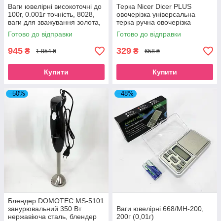
Ваги ювелірні високоточні до
Терка Nicer Dicer PLUS
100г, 0.001г точність, 8028,
овочерізка універсальна
ваги для зважування золота,
терка ручна овочерізка
ваги кишенькові
мультислайсер кухонна
Готово до відправки
Готово до відправки
овочерізка
945
329
₴
₴
1 854 ₴
658 ₴
Купити
Купити
–50%
–48%
Блендер DOMOTEC MS-5101
занурювальний 350 Вт
Ваги ювелірні 668/MH-200,
нержавіюча сталь, блендер
200г (0,01г)