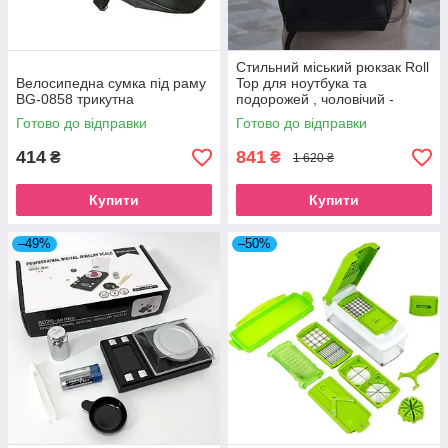
Стильний міський рюкзак Roll
Велосипедна сумка під раму
Top для ноутбука та
BG-0858 трикутна
подорожей , чоловічий -
жіночий рюкзак
Готово до відправки
Готово до відправки
414
841
₴
₴
1 620 ₴
Купити
Купити
–49%
–50%