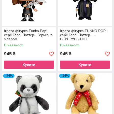
Ігрова фігурка Funko Pop!
Ігрова фігурка FUNKO POP!
cерії Гаррі Поттер - Герміона
серії Гаррі Поттер —
з пером
СЕВЕРУС СНІГГ
В наявності
В наявності
945
945
₴
₴
Купити
Купити
–14%
–14%