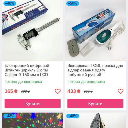
–48%
–50%
Електронний цифровий
Відпарювач TOBI, праска для
Штангенциркуль Digital
відпарювання одягу
Caliper 0-150 мм з LCD
побутовий ручний
дисплеєм у кейсі мікрометр
пароочисник відпарювач
Готово до відправки
Готово до відправки
електронний
парова щітка
365
433
₴
₴
703 ₴
866 ₴
Купити
Купити
–48%
–48%