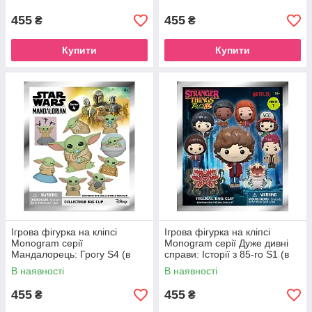
455
455
₴
₴
Купити
Купити
Ігрова фігурка на кліпсі
Ігрова фігурка на кліпсі
Monogram серії
Monogram серії Дуже дивні
Мандалорець: Грогу S4 (в
справи: Історії з 85-го S1 (в
ас.)
ас.)
В наявності
В наявності
455
455
₴
₴