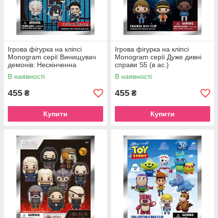
Ігрова фігурка на кліпсі
Ігрова фігурка на кліпсі
Monogram серії Винищувач
Monogram серії Дуже дивні
демонів: Нескінченна
справи S5 (в ас.)
фортеця S1 (в ас.)
В наявності
В наявності
455
455
₴
₴
Купити
Купити