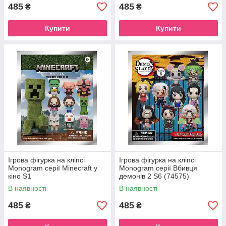
485
485
₴
₴
Купити
Купити
Ігрова фігурка на кліпсі
Ігрова фігурка на кліпсі
Monogram серії Minecraft у
Monogram серії Вбивця
кіно S1
демонів 2 S6 (74575)
В наявності
В наявності
485
485
₴
₴