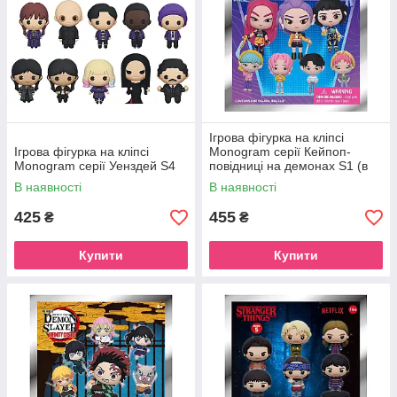
Ігрова фігурка на кліпсі
Ігрова фігурка на кліпсі
Monogram серії Кейпоп-
Monogram серії Уенздей S4
повідниці на демонах S1 (в
ас.)
В наявності
В наявності
425
455
₴
₴
Купити
Купити