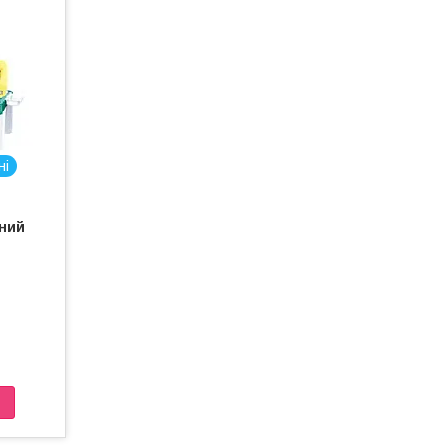
ні
ний