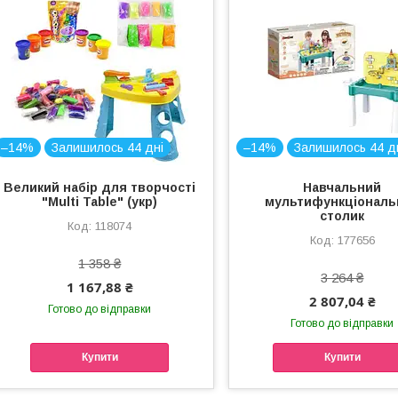
–14%
Залишилось 44 дні
–14%
Залишилось 44 д
Великий набір для творчості
Навчальний
"Multi Table" (укр)
мультифункціональ
столик
118074
177656
1 358 ₴
3 264 ₴
1 167,88 ₴
2 807,04 ₴
Готово до відправки
Готово до відправки
Купити
Купити