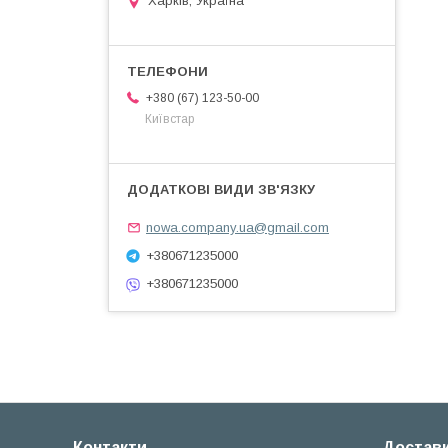
Харків, Україна
+380 (67) 123-50-00
Київстар
nowa.company.ua@gmail.com
+380671235000
+380671235000
Контакти
Доставк